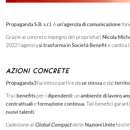
Propaganda S.B. s.r.l.
è
un’agenzia di comunicazione
fon
Grazie al concreto impegno dei proprietari
Nicola Miche
2022 l’agenzia
si trasforma in Società Benefit
e cambia l
Azioni concrete
Propaganda3
ha inteso partire da
se stessa
e dal
territo
Tra i
benefits
per i
dipendenti
: un
ambiente di lavoro am
contrattuali
e
formazione continua
. Tali benefici garan
nuovi talenti
.
L’adesione al
Global Compact
delle
Nazioni Unite
testimo