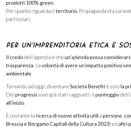
prodotti 100% green
.
Per quanto riguarda il
territorio
, Propaganda sta curan
particolari.
Per un’imprenditoria etica e so
Il credo
dell’agenzia è che
un’azienda possa considerarsi 
trasparenza
. La
volontà di avere un impatto positivo s
ambientale
.
Tornando ad oggi, diventare
Società Benefit
è solo
la p
Dei
progressi
sono già stati raggiunti: il
punteggio
dell’
all’inizio
.
È costante la
ricerca di nuove attività utili
a
persone
,
co
Brescia e Bergamo Capitali della Cultura 2023
) ed
altri 