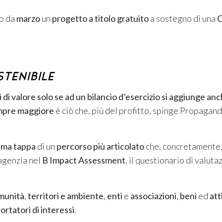
do da
marzo
un
progetto a titolo gratuito
a sostegno di una
O
stenibile
di valore solo se ad un bilancio d’esercizio si aggiunge anc
empre maggiore
è ciò che, più del profitto, spinge Propagan
rima tappa
di un
percorso più articolato
che, concretamente
agenzia nel
B Impact Assessment
, il questionario di valut
munità
,
territori e ambiente
,
enti
e
associazioni
,
beni
ed
att
portatori di interessi
.