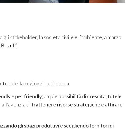
so gli stakeholder, la società civile e l’ambiente, a marzo
. s.r.l.
”.
ente
e della
regione
in cui opera.
endly
e
pet friendly
; ampie
possibilità di crescita
;
tutele
all’agenzia di
trattenere risorse strategiche
e
attirare
izzando gli spazi produttivi
e
scegliendo fornitori di